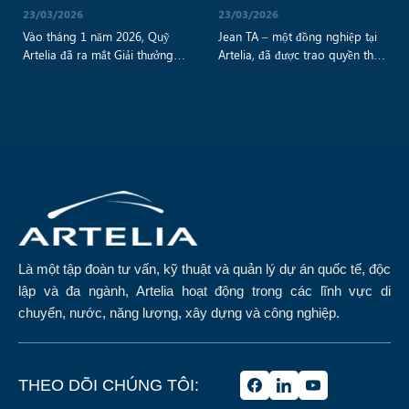
23/03/2026
23/03/2026
Vào tháng 1 năm 2026, Quỹ
Jean TA – một đồng nghiệp tại
Artelia đã ra mắt Giải thưởng
Artelia, đã được trao quyền thực
Engage nhằm khuyến khích sinh
hiện dự án Pulse – một chương
viên vận dụng kiến thức và kỹ
trình nội bộ của Quỹ Artelia
năng của mình để phát triển các
nhằm hỗ trợ các sáng kiến đoàn
dự án mang lại lợi ích cho cộng
kết do nhân viên đề cử – để
đồng. Đây là năm đầu tiên giải
giúp một tổ chức phi chính phủ
thưởng được triển khai trên quy
của Việt Nam cải thiện khả năng
mô quốc tế. [...]
[...]
Là một tập đoàn tư vấn, kỹ thuật và quản lý dự án quốc tế, độc
lập và đa ngành, Artelia hoạt động trong các lĩnh vực di
chuyển, nước, năng lượng, xây dựng và công nghiệp.
THEO DÕI CHÚNG TÔI: