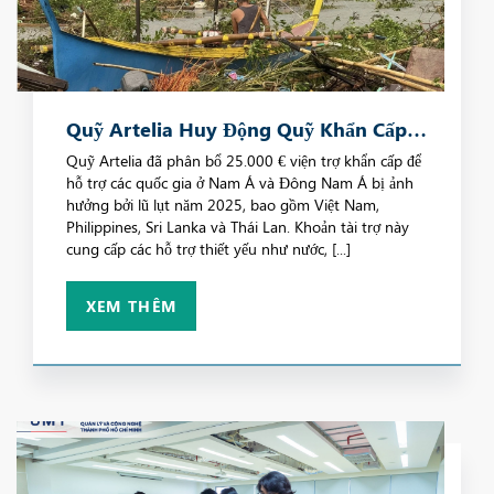
Quỹ Artelia Huy Động Quỹ Khẩn Cấp
Ứng Phó Với Thiên Tai Tại Đông Nam
Quỹ Artelia đã phân bổ 25.000 € viện trợ khẩn cấp để
hỗ trợ các quốc gia ở Nam Á và Đông Nam Á bị ảnh
Á
hưởng bởi lũ lụt năm 2025, bao gồm Việt Nam,
Philippines, Sri Lanka và Thái Lan. Khoản tài trợ này
cung cấp các hỗ trợ thiết yếu như nước, [...]
XEM THÊM