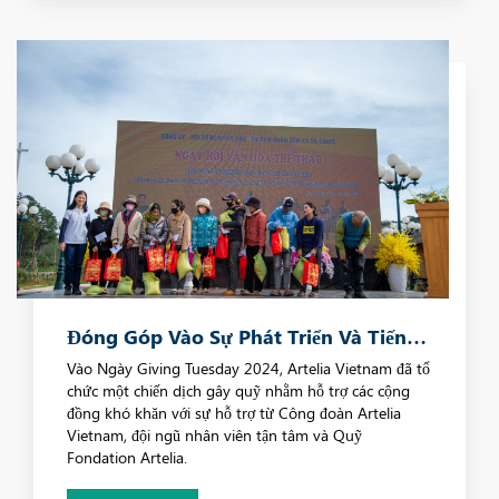
Đóng Góp Vào Sự Phát Triển Và Tiến
Bộ Xã Hội
Vào Ngày Giving Tuesday 2024, Artelia Vietnam đã tổ
chức một chiến dịch gây quỹ nhằm hỗ trợ các cộng
đồng khó khăn với sự hỗ trợ từ Công đoàn Artelia
Vietnam, đội ngũ nhân viên tận tâm và Quỹ
Fondation Artelia.