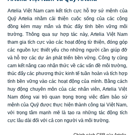
Artelia Việt Nam cam
kết
tích
cực
hỗ
trợ
sứ
mệnh
của
Quỹ
Artelia
nhằm
cải
thiện
cuộc
sống
của
các
cộng
đồng
kém
may
mắn
và
thúc
đẩy
tính
bền
vững
môi
trường
. Thông qua
sự
hợp
tác
này
, Artelia Việt Nam
tham
gia
tích
cực
vào
các
hoạt
động
từ
thiện
,
đóng
góp
các
nguồn
lực
thiết
yếu
cho
những
người
cần
giúp
đỡ
và
hỗ
trợ
các
dự
án
phát
triển
bền
vững
. Công ty
cũng
cam
kết
nâng
cao
nhận
thức
về
các
vấn
đề
môi
trường
,
thúc
đẩy
các
phương
thức
kinh
tế
tuần
hoàn
và
tích
hợp
tính
bền
vững
vào
các
hoạt
động
của
mình
.
Bằng
cách
huy
động
chuyên
môn
của
các
nhân
viên
, Artelia Việt
Nam
đóng
vai
trò
quan
trọng
trong
việc
đảm
bảo
sứ
mệnh
của
Quỹ
được
thực
hiện
thành
công
tại
Việt Nam,
với
trọng
tâm
mạnh
mẽ
là
tạo
ra
những
tác
động
tích
cực
lâu
dài
đối
với
cả
con
người
và
môi
trường
.
Chính sách CSR của Artelia