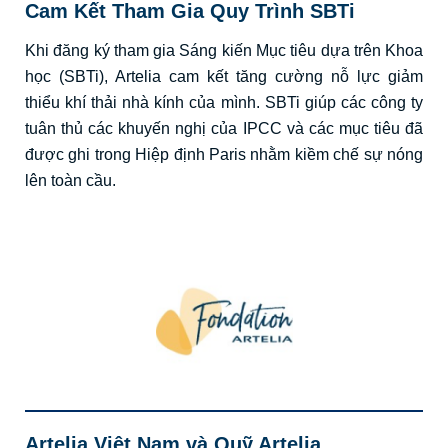
Cam
Kết
Tham Gia Quy Trình SBTi
Khi
đăng
ký
tham
gia
Sáng
kiến
Mục
tiêu
dựa
trên
Khoa
học
(SBTi), Artelia cam
kết
tăng
cường
nỗ
lực
giảm
thiểu
khí
thải
nhà
kính
của
mình
. SBTi
giúp
các
công
ty
tuân
thủ
các
khuyến
nghị
của
IPCC
và
các
mục
tiêu
đã
được
ghi
trong
Hiệp
định
Paris
nhằm
kiềm
chế
sự
nóng
lên
toàn
cầu
.
Artelia Việt Nam
và
Quỹ
Artelia