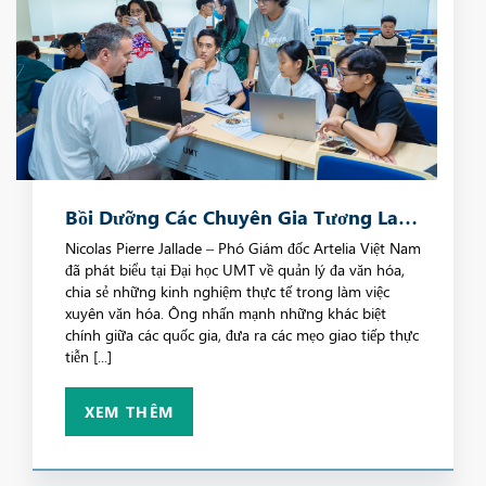
Bồi Dưỡng Các Chuyên Gia Tương Lai
Thông Qua Những Hiểu Biết Thực Tiễn
Nicolas Pierre Jallade – Phó Giám đốc Artelia Việt Nam
đã phát biểu tại Đại học UMT về quản lý đa văn hóa,
Về Môi Trường Làm Việc
chia sẻ những kinh nghiệm thực tế trong làm việc
xuyên văn hóa. Ông nhấn mạnh những khác biệt
chính giữa các quốc gia, đưa ra các mẹo giao tiếp thực
tiễn [...]
XEM THÊM