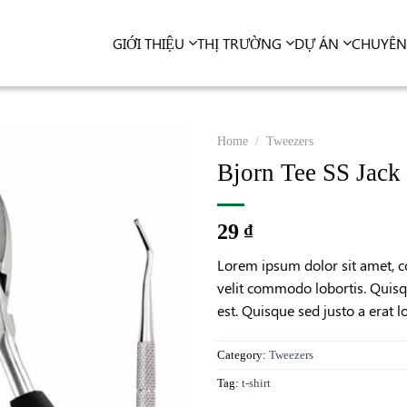
GIỚI THIỆU
THỊ TRƯỜNG
DỰ ÁN
CHUYÊ
Home
/
Tweezers
Bjorn Tee SS Jack
29
₫
Lorem ipsum dolor sit amet, co
velit commodo lobortis. Quisqu
est. Quisque sed justo a erat l
Category:
Tweezers
Tag:
t-shirt