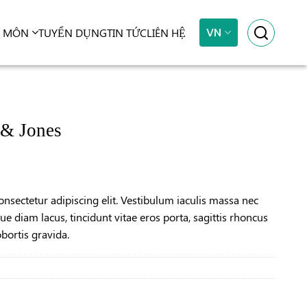
VN
N MÔN
TUYỂN DỤNG
TIN TỨC
LIÊN HỆ
 & Jones
nsectetur adipiscing elit. Vestibulum iaculis massa nec
e diam lacus, tincidunt vitae eros porta, sagittis rhoncus
obortis gravida.