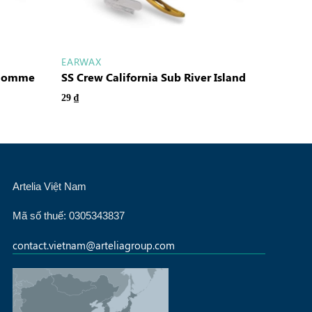
EARWAX
 Homme
SS Crew California Sub River Island
29
₫
Artelia Việt Nam
Mã số thuế: 0305343837
contact.vietnam@arteliagroup.com